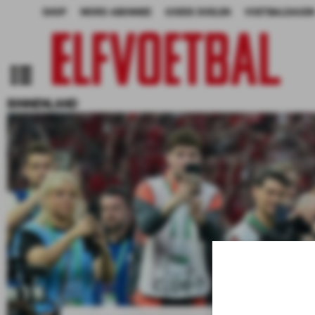
SHOP
WORD ABONNEE
GOEDE DOELEN
VOETBALDAGEN
BINNENLAND