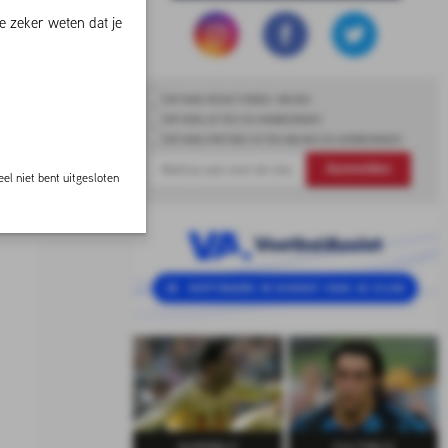
e zeker weten dat je
ONTVANG REDACTIONEEL NIEUWS
ONTVANG ACTIES EN AANBIEDINGEN
ONTVANG PARTNER ACTIES,NIEUWS EN AANBIEDINGEN
Aanmelden
el niet bent uitgesloten
SUPERELF
CULTHELD