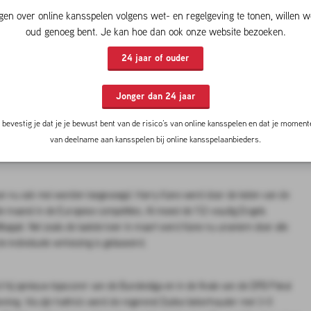
gen over online kansspelen volgens wet- en regelgeving te tonen, willen w
uitgeroepen tot ESM Speler van de Maand,
oud genoeg bent. Je kan hoe dan ook onze website bezoeken.
24 jaar of ouder
zoen is Harry Kane uitgeroepen tot ESM Speler van de Maand.
n FC Bayern München de prijs als beste speler van alle
Jonger dan 24 jaar
32-jarige aanvaller werd unaniem gekozen. Hij bleef een
bevestig je dat je je bewust bent van de risico’s van online kansspelen en dat je momente
o van Arsenal voor. Een Nederlander ontving twee
van deelname aan kansspelen bij online kansspelaanbieders.
 kan nu ook mei worden toegevoegd. Harry Kane werd door de leden van de
de maand in de Europese competities. Al moest de 112-voudig Engels
 Mbappé. Net zoals de laatste keer in maart werd Kane nu unaniem door alle
 individuele verkiezing is gebaseerd.
 hij opnieuw topscorer van de Bundesliga en in de finale van de DFB Pokal
ekening. Via zijn hattrick werd de regerend Duitse bekerhouder met 3-0