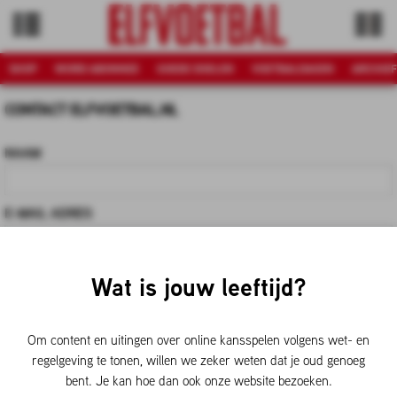
SHOP
WORD ABONNEE
GOEDE DOELEN
VOETBALDAGEN
ARCHIEF
CONTACT ELFVOETBAL.NL
NAAM
E-MAIL ADRES
ONDERWERP
Wat is jouw leeftijd?
BERICHT
Om content en uitingen over online kansspelen volgens wet- en
regelgeving te tonen, willen we zeker weten dat je oud genoeg
bent. Je kan hoe dan ook onze website bezoeken.