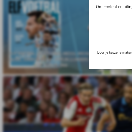
Om content en uitin
Door je keuze te maken 
ELF VOETBAL NR 7: LIONEL MESSI, MICHAEL
VOORBESCH
OLISE, JORDI CRUIJFF, PEPIJN LIJNDERS EN
– ASTON V
FC BARCELONA