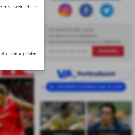
e zeker weten dat je
ONTVANG REDACTIONEEL NIEUWS
ONTVANG ACTIES EN AANBIEDINGEN
ONTVANG PARTNER ACTIES,NIEUWS EN AANBIEDINGEN
Aanmelden
el niet bent uitgesloten
OLYMPIAKOS:
 NAAR DE
E?
SUPERELF
CULTHELD