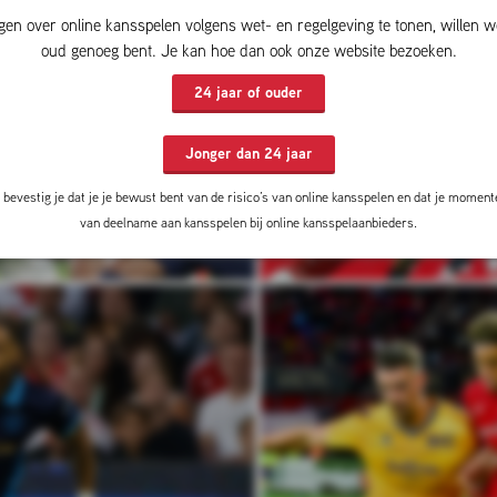
gen over online kansspelen volgens wet- en regelgeving te tonen, willen w
oud genoeg bent. Je kan hoe dan ook onze website bezoeken.
24 jaar of ouder
Jonger dan 24 jaar
bevestig je dat je je bewust bent van de risico’s van online kansspelen en dat je momente
OUWING: PARIS SAINT-GERMAIN
VOORBESCHOUWING: NEC – 
ILLA: WIE PAKT DE UEFA SUPER
GAAN DE NIJMEGENAREN
van deelname aan kansspelen bij online kansspelaanbieders.
CUP?
VOLGENDE ROND