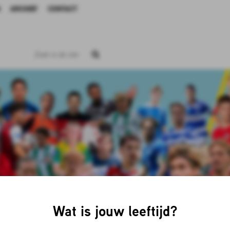
ARCHIEF
CONTACT
ALE VOETBALGIDS 2026/27 IS UIT! ZES
PETITIES, 102 CLUBS!
Wat is jouw leeftijd?