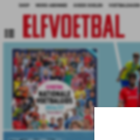
SHOP
WORD ABONNEE
GOEDE DOELEN
VOETBALDAGEN
ELF VOETBAL NATION
COM