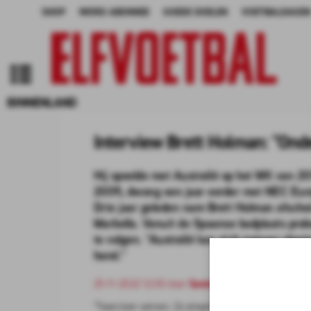
SHOP
WORD ABONNEE
GOEDE DOELEN
VOETBALDAGEN
BINNENLAND
Interview Brett Holman: "Onde
Hij speelde met Australië op het WK van 20
2009, dwong een jaar eerder met NEC Europ
Drie jaar geleden nam Brett Holman afschei
Marbella. Vanuit de Spaanse badplaats prob
te volgen. "Australië kan zich zomaar plaat
hand."
25-11-2022 12:00 door
Sander Berends
"Twee keer winnen. Zo simpel is het. Maar zo simpel zal 