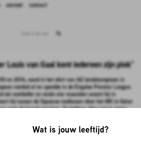
ARCHIEF
CONTACT
r Louis van Gaal kent iedereen zijn plek"
10 en 2014, werd in het shirt van AZ landskampioen in
ees voetbal af en speelde in de Engelse Premier League.
d als voetballer en sinds vier maanden woont hij in
eert hij tussen de Spaanse taallessen door het WK in Qatar
sen voor de knock-out fase. Ze hebben alles nog in eigen
Wat is jouw leeftijd?
het natuurlijk niet zijn", vertelt Holman vanuit de Costa del Sol. "Dinsdagavond