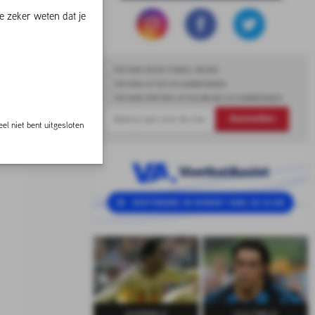
e zeker weten dat je
ONTVANG REDACTIONEEL NIEUWS
ONTVANG ACTIES EN AANBIEDINGEN
ONTVANG PARTNER ACTIES,NIEUWS EN AANBIEDINGEN
Aanmelden
el niet bent uitgesloten
SUPERELF
CULTHELD