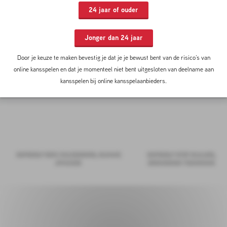
24 jaar of ouder
SUPERELF MICHAEL DE
Jonger dan 24 jaar
SUPERELF BEN RIENSTRA, VEELZIJDIGE
LEEUW: GOIRLESE
MIDDENVELDER
GOALGETTER
Door je keuze te maken bevestig je dat je je bewust bent van de risico’s van
online kansspelen en dat je momenteel niet bent uitgesloten van deelname aan
kansspelen bij online kansspelaanbieders.
SUPERELF ERIK FALKENBURG, SLIMME
SUPERELF STEF NIJLAND,
AFMAKER
BESCHEIDEN TECHNICUS