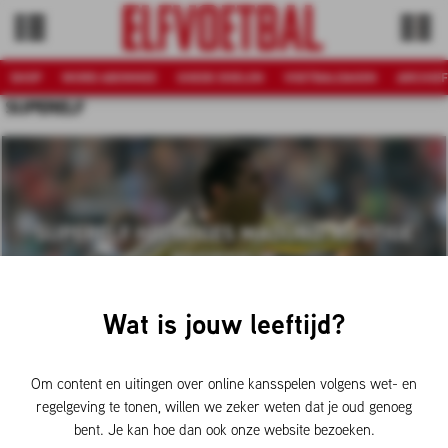
SHOP
WORD ABONNEE
GOEDE DOELEN
VOETBALDAGEN
ARCHIEF
SUPERELF
SUPERELF HEDWIGES MADURO: RUSTIGE
REGISSEUR
Wat is jouw leeftijd?
Om content en uitingen over online kansspelen volgens wet- en
regelgeving te tonen, willen we zeker weten dat je oud genoeg
bent. Je kan hoe dan ook onze website bezoeken.