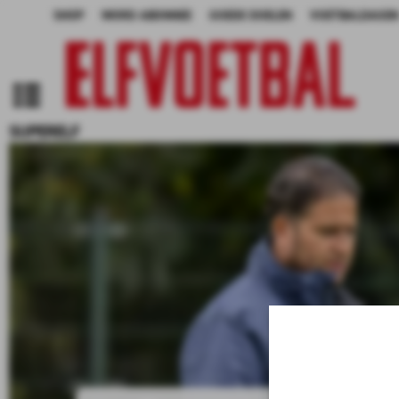
SHOP
WORD ABONNEE
GOEDE DOELEN
VOETBALDAGEN
SUPERELF