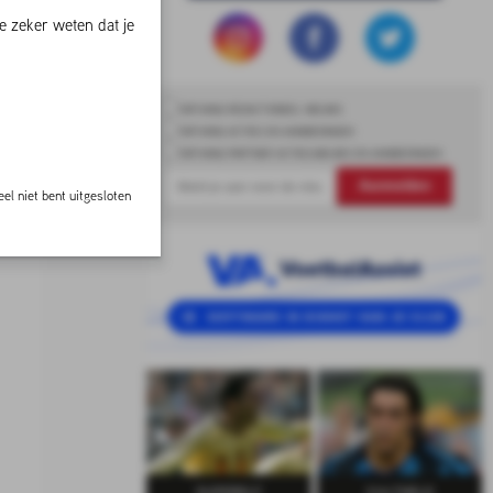
e zeker weten dat je
ONTVANG REDACTIONEEL NIEUWS
ONTVANG ACTIES EN AANBIEDINGEN
ONTVANG PARTNER ACTIES,NIEUWS EN AANBIEDINGEN
Aanmelden
el niet bent uitgesloten
SUPERELF
CULTHELD