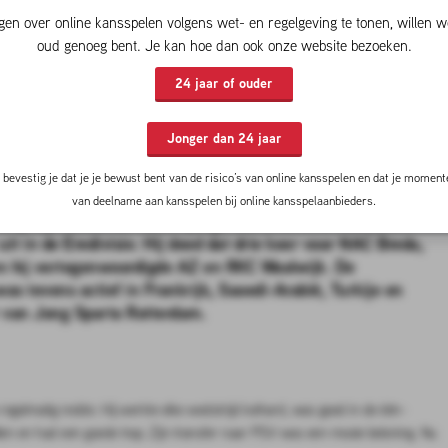
gen over online kansspelen volgens wet- en regelgeving te tonen, willen w
Rotterdamse trukendoos
oud genoeg bent. Je kan hoe dan ook onze website bezoeken.
24 jaar of ouder
uwingen
(met gratis wedtips) van de experts van
komende voetbalwedstrijden voor de Eredivisie,
Jonger dan 24 jaar
mpions League en meer!
bevestig je dat je je bewust bent van de risico’s van online kansspelen en dat je momente
van deelname aan kansspelen bij online kansspelaanbieders.
rd op zijn naam. De nu 39-jarige Rotterdammer kwam in
uit in de Eredivisie. Hij deed dat drie keer voor NAC Breda,
n hij vertegenwoordigde AZ en RKC Waalwijk. De
as tevens actief in Frankrijk, Saoedi-Arabië, Turkije en
er van Jong Sparta Rotterdam.
a regelmatig redde. Hij werkte elke wedstrijd keihard, was goed in de één-
len en had een goede trap. Zijn transfer naar PSV was een mooie beloning. Nu