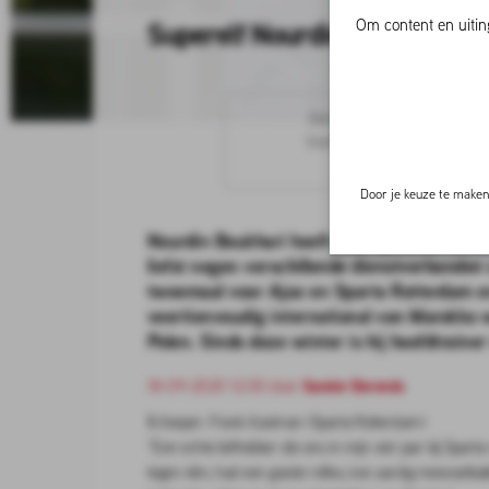
Om content en uitin
Superelf Nourdin Boukhari, 
Bekijk hier de
voorbescho
Voetbalwedden.net voor de 
Cha
Door je keuze te maken 
Nourdin Boukhari heeft een bijzonder reco
liefst negen verschillende dienstverbanden 
tweemaal voor Ajax en Sparta Rotterdam e
veertienvoudig international van Marokko w
Polen. Sinds deze winter is hij hoofdtrain
18-09-2020 12:00 door
Sander Berends
1.
Keeper: Frank Kooiman (Sparta Rotterdam)
“Een echte liefhebber die ons in mijn vier jaar bij Spart
tegen-één, had een goede reflex, kon aardig meevoetbal