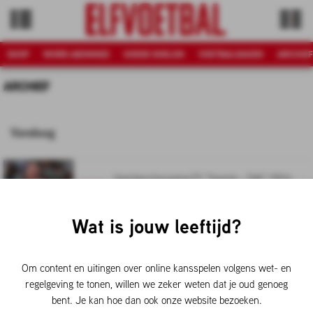
SHOP
WORD ABONNEE
GOEDE DOELEN
VOETBALDAGEN
ARCHIEF
ARCHIEF
Vandaag
Voorbeschouwing FC Twente - DAC 1904:
12.30
winnen de Tukkers in eigen huis?
Wat is jouw leeftijd?
Marc-André ter Stegen naar Ajax: deze
11.00
keepers hielden het vaakst de nul
Om content en uitingen over online kansspelen volgens wet- en
Voorbeschouwing Ajax - Shelbourne FC:
regelgeving te tonen, willen we zeker weten dat je oud genoeg
09.00
trekken de Amsterdammers de goede lijn
bent. Je kan hoe dan ook onze website bezoeken.
door?