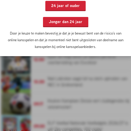
24 jaar of ouder
05-08-2026
Jonger dan 24 jaar
Door je keuze te maken bevestig je dat je je bewust bent van de risico’s van
Is Shaqueel van Persie klaar voor een
15.00
basisplaats bij Feyenoord?
online kansspelen en dat je momenteel niet bent uitgesloten van deelname aan
kansspelen bij online kansspelaanbieders.
Gyan de Regt blinkt uit tijdens perfecte
12.00
voorbereiding van Excelsior
Noé Lebreton oogst lof na sterk optreden van
10.00
NEC in Griekenland
Keuken Kampioen Divisie eert clublegendes bij
09.17
seizoensstart
ELF Voetbal Nationale Voetbalgids 2026/27 is
09.00
uit! Zes competities, 102 clubs!