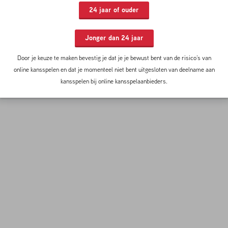
24 jaar of ouder
Onlangs lukte het Sánchez om voor de tweede keer op rij de Copa América
te winnen met zijn land. Vorig seizoen had hij een groot aandeel in de
Jonger dan 24 jaar
tweede plaats van Arsenal in de Premier League. De 27-jarige aanvaller
maakte zeventien doelpunten, leverde elf assists en deed dat in 41
Door je keuze te maken bevestig je dat je je bewust bent van de risico’s van
wedstrijden.
online kansspelen en dat je momenteel niet bent uitgesloten van deelname aan
kansspelen bij online kansspelaanbieders.