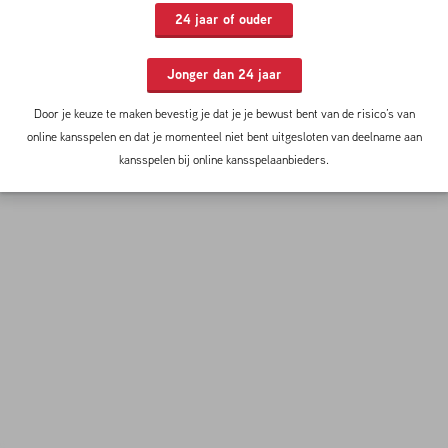
24 jaar of ouder
"Als tegenstander van Malki slaap je slecht", wist trainer Harm van
Veldhoven na afloop van het dul. "Je ziet hem zelfs in je dromen nog voorbij
vliegen. Zijn batterij blijft draaien. Als hij omvalt, is hij binnen vijf seconden
Jonger dan 24 jaar
alweer vertrokken. Hij blijft negentig minuten lang pompen. Met Mads
Junker vormt hij ook een prima tandem in onze aanval."
Door je keuze te maken bevestig je dat je je bewust bent van de risico’s van
online kansspelen en dat je momenteel niet bent uitgesloten van deelname aan
kansspelen bij online kansspelaanbieders.