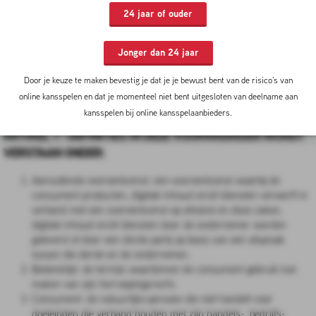
Artikel 13 - Levering en uitvoering
24 jaar of ouder
Artikel 14 - Duurtransacties: duur, opzegging en verlenging
Artikel 15 - Betaling
Jonger dan 24 jaar
Artikel 16 - Klachtenregeling
Artikel 17 - Geschillen
Door je keuze te maken bevestig je dat je je bewust bent van de risico’s van
Artikel 18 - Branchegarantie
online kansspelen en dat je momenteel niet bent uitgesloten van deelname aan
Artikel 19 - Aanvullende of afwijkende bepalingen
kansspelen bij online kansspelaanbieders.
ARTIKEL 1 - DEFINITIES IN DEZE VOORWAARDEN WORDT
VERSTAAN ONDER:
Aanvullende overeenkomst: een overeenkomst waarbij de
consument producten, digitale inhoud en/of diensten verwerft in
verband met een overeenkomst op afstand en deze zaken,
digitale inhoud en/of diensten door de ondernemer worden
geleverd of door een derde partij op basis van een afspraak
tussen die derde en de ondernemer;
Bedenktijd: de termijn waarbinnen de consument gebruik kan
maken van zijn herroepingsrecht;
Consument: de natuurlijke persoon die niet handelt voor
doeleinden die verband houden met zijn handels-, bedrijfs-,