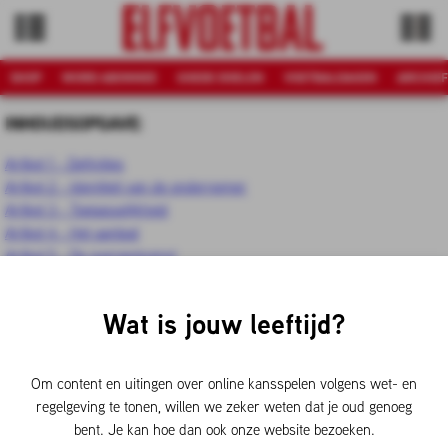
SHOP
WORD ABONNEE
GOEDE DOELEN
VOETBALDAGEN
ARCHIEF
INHOUDSOPGAVE:
Artikel 1 - Definities
Artikel 2 - Identiteit van de ondernemer
Artikel 3 - Toepasselijkheid
Artikel 4 - Het aanbod
Artikel 5 - De overeenkomst
Artikel 6 - Herroepingsrecht
Artikel 7 - Verplichtingen van de consument tijdens de bedenktijd
Wat is jouw leeftijd?
Artikel 8 - Uitoefening van het herroepingsrecht door de consument en
kosten daarvan
Artikel 9 - Verplichtingen van de ondernemer bij herroeping
Om content en uitingen over online kansspelen volgens wet- en
Artikel 10 - Uitsluiting herroepingsrecht
regelgeving te tonen, willen we zeker weten dat je oud genoeg
Artikel 11 - De prijs
bent. Je kan hoe dan ook onze website bezoeken.
Artikel 12 - Nakoming en extra garantie