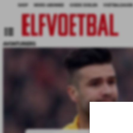
SHOP
WORD ABONNEE
GOEDE DOELEN
VOETBALDAGEN
AVONTURIERS