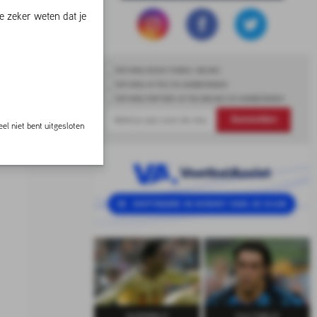
e zeker weten dat je
ONTVANG REDACTIONEEL NIEUWS
ONTVANG ACTIES EN AANBIEDINGEN
ONTVANG PARTNER ACTIES,NIEUWS EN AANBIEDINGEN
Aanmelden
el niet bent uitgesloten
SUPERELF
CULTHELD