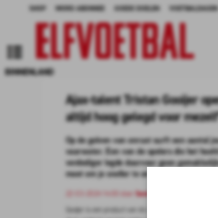
SHOP
WORD ABONNEE
GOEDE DOELEN
VOETBALDAGEN
BINNENLAND
Ajax-talent Tristan Gooijer op
altijd hoog gelegd voor mezelf
Op de golven van onrust surft een aantal j
vaarwater. Een van de spelers die het hoof
verdediger legde daarvoor geen gemakkelijk
moet om je sneller te ontwikkelen."
22-03-2024 14:00 door
Sander Berends
Gooijer is een product van de zogenaamde Generatie Z 