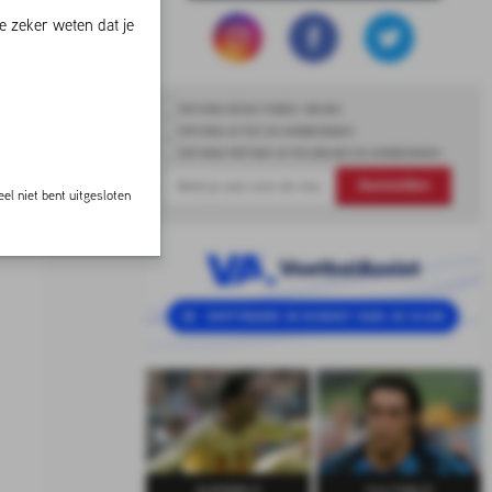
e zeker weten dat je
ONTVANG REDACTIONEEL NIEUWS
ONTVANG ACTIES EN AANBIEDINGEN
ONTVANG PARTNER ACTIES,NIEUWS EN AANBIEDINGEN
Aanmelden
el niet bent uitgesloten
SUPERELF
CULTHELD