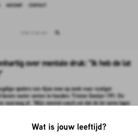
ARCHIEF
CONTACT
enhartig over mentale druk: "Ik heb de lat
"
eugdige spelers van Ajax mee op zoek naar rustiger
d boven water weten te houden: Tristan Gooijer (19). De
e vaarweg af. "Mijn mental coach zei dat de lat soms lager
Wat is jouw leeftijd?
(bouwjaar 1995-2010). De generatie die in een onzekere wereld opgroeit. De