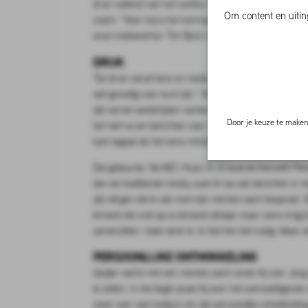
druk voelend van het continu maken van de juiste keuz
Om content en uitin
coach. "Voor mij is het normaal om te werken met zo iem
onze medewerker Tim Beck in ELF Voetbal nummer 3, d
DRUK
"De druk vanuit fans en media was vroeger ook minder, d
wel gevoelig voor kunt zijn." Al benadrukt Gooijer dat oo
zijn eerste wedstrijden namens Ajax 1 een goede indruk 
Door je keuze te maken 
het niet na om berichten over zichzelf te lezen. "Een m
kant opgaat als het eens minder gaat."
Dat gebeurde. Na NEC-thuis (2-2) leverde Kenneth Pérez
dan de traditionele media, want ik las ook berichten in m
zijn dingen die ik ook met mijn mental coach bespreek. 
iemand die snel op zo iemand afstapt, maar soms krijg 
samenzitten. Vaak denk ik: ik heb het niet nodig. Maar al
PERSOONLIJKE ONTWIKKELING
Gooijer werkt met een mental coach sinds hij voor Jong
te zetten. In het begin praat hij over het overweldige
meer over wat nodig is om zijn persoonlijke ontwikkeling