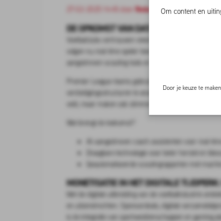
27-02-2025 14:45 door
Redactie ELF Voetbal
Om content en uitin
DE OPKOMST VAN DATA-GESTUURDE PRE
Voetbalclubs vertrouwen steeds vaker op data om prestat
volgen nu real-time speler bewegingen, uithoudingsvermo
aangedreven scouting tools en videoanalyse helpen club
Premier League-teams gebruiken bijvoorbeeld volgsyst
Door je keuze te maken 
verdedigingsstructuren te analyseren. Clubs die data-g
veld, maar maken ook slimmere investeringen in transf
Wat brengt de toekomst?
AI-aangedreven coach assistenten voor real-time
Draagbare technologie voor beter herstel en bles
Geautomatiseerde scoutingrapporten met machin
MONETISATIE IN HET DIGITALE TIJDPER
Met de digitale uitbreiding van de voetbalindustrie on
en uitzendrechten. Sponsordeals, digitale verzamelobje
is de integratie van sportweddenschappen en gaming pl