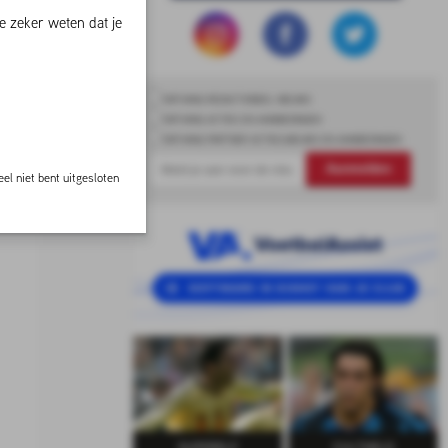
e zeker weten dat je
ONTVANG REDACTIONEEL NIEUWS
ONTVANG ACTIES EN AANBIEDINGEN
ONTVANG PARTNER ACTIES,NIEUWS EN AANBIEDINGEN
Aanmelden
el niet bent uitgesloten
SUPERELF
CULTHELD