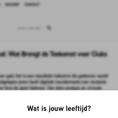
ARCHIEF
CONTACT
bal: Wat Brengt de Toekomst voor Clubs
een spel; het is een mondiale industrie die gedreven wordt
afgelopen jaren heeft digitale transformatie een revolutie
e fans de sport beleven. Van data-analyse en virtuele
en nieuwe inkomstenstromen, de evolutie van voetbal in het
 Naarmate technologie de industrie blijft vormgeven, wat
 belangrijkste trends verkennen die de digitale evolutie van
Wat is jouw leeftijd?