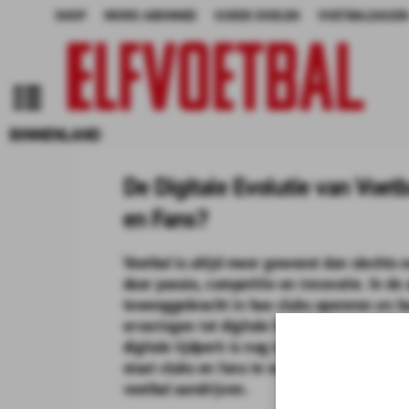
SHOP
WORD ABONNEE
GOEDE DOELEN
VOETBALDAGEN
BINNENLAND
De Digitale Evolutie van Voet
en Fans?
Voetbal is altijd meer geweest dan slechts 
door passie, competitie en innovatie. In de 
teweeggebracht in hoe clubs opereren en ho
ervaringen tot digitale fan betrokkenheid 
digitale tijdperk is nog maar net begonnen.
staat clubs en fans te wachten? Laten we de
voetbal aandrijven.