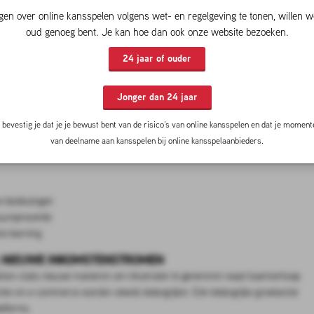
gen over online kansspelen volgens wet- en regelgeving te tonen, willen w
oud genoeg bent. Je kan hoe dan ook onze website bezoeken.
STATIEANALYSE
ies, scouting en strategie te optimaliseren. Geavanceerde analyse platforms
24 jaar of ouder
gen en tactische efficiëntie. Technologieën zoals GPS-trackers, AI-
s een concurrentievoordeel te behalen.
Jonger dan 24 jaar
emen zoals StatsBomb en Opta om passende patronen, expected goals (xG) en
bevestig je dat je je bewust bent van de risico’s van online kansspelen en dat je momente
estuurde beslissingen omarmen, verbeteren niet alleen hun prestaties op het
van deelname aan kansspelen bij online kansspelaanbieders.
ers en trainingsprogramma’s.
 beslissingen
surepreventie
e learning
K: NIEUWE INKOMSTENSTROMEN
tdekken clubs nieuwe manieren om inkomsten te genereren naast kaartverkoop
cten en e-commerce worden steeds belangrijker. Eén belangrijke groeisector
atforms.