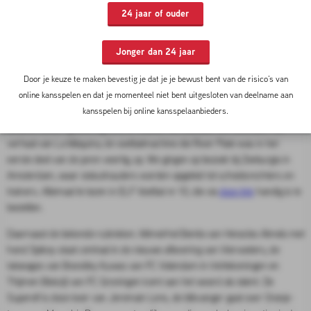
gingen op bezoek bij Preussen Münster voor een gesprek
24 jaar of ouder
met Jorrit Hendrix. En nog veel meer!
Jonger dan 24 jaar
25-09-2025 13:00 door
Sander Berends
Zo spraken we met vijf clubiconen van Vitesse over de redding van de
Door je keuze te maken bevestig je dat je je bewust bent van de risico’s van
Arnhemse club plus hun persoonlijke ervaringen in het zwart-witte shirt.
online kansspelen en dat je momenteel niet bent uitgesloten van deelname aan
We maakten een nieuwe stand van de Eredivisie en namen daarbij de
kansspelen bij online kansspelaanbieders.
afstand tussen geboortegrond en stadion als leidraad. We tekenden het
verhaal van La Máquina, de voetbalmachine die River Plate was in het
eerste deel van de jaren veertig, op. We gingen op bezoek bij Zeeburgia in
Amsterdam, waar statushouders worden opgeleid tot scheidsrechters en
trainers. Allemaal te lezen in ELF Voetbal nr 10, die via
deze link
handig is te
bestellen.
Daarnaast de bekende rubrieken. Mimeirhel Benita van Heracles Almelo met
hond Spikey staat centraal in de nieuwe aflevering van Viervoeters, de
tatoeages van Brandley Kuwas van FC Volendam in Inkttekeningen en
Thijmen Blokzijl van FC Groningen komt aan het woord als talent. De
Superelf is deze keer van Jeremain Lens, de blikvanger gaat over Oranje-