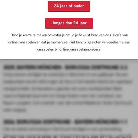
28-02-2026 13:00 door
Milan Verleg
24 jaar of ouder
2025: BAYERN MÜNCHEN - BORUSSIA DORTMUND 2-1
Eerder dit seizoen was er een spannende editie tussen beide teams.
Jonger dan 24 jaar
Bayern München opende na 22 minuten de score via een doelpunt van
Harry Kane. Michael Olise verdubbelde de voorsprong door in de 78e
Door je keuze te maken bevestig je dat je je bewust bent van de risico’s van
minuut te scoren. De wedstrijd leek beslist, maar slechts zes minuten later
online kansspelen en dat je momenteel niet bent uitgesloten van deelname aan
deed Julian Brandt iets terug. Dortmund probeerde van alles om nog de
kansspelen bij online kansspelaanbieders.
gelijkmaker te maken, maar slaagde daar niet in: 2-1.
2025: BAYERN MÜNCHEN - BORUSSIA DORTMUND 2-2
Vorig seizoen eindigde de wedstrijd in München in een gelijkspel. Na een
doelpuntloze eerste helft kregen de fans in het tweede bedrijf een spektakel
voorgeschoteld. De bezoekers openden de score via Maximilian Beier,
waarna Raphaël Guerreiro en Serge Gnabry voor een comeback van
Bayern zorgden. Een kwartier voor tijd schoot Waldemar Anton Dortmund
weer langszij.
2024: BORUSSIA DORTMUND - BAYERN MÜNCHEN 1-1
Ook de laatste ontmoeting in Dortmund eindigde in een puntendeling.
Ditmaal was vooral de ploeg van Vincent Kompany daar blij mee. Lange tijd