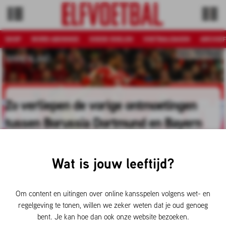
SHOP
WORD ABONNEE
GOEDE DOELEN
VOETBALDAGEN
ARCHIEF
Foto: Pro Shots
BINNENLAND
Zo verliepen de vorige ontmoetingen
tussen Borussia Dortmund en Bayern
München
Wat is jouw leeftijd?
Vanavond is het tijd voor ‘Der Klassiker’ in Duitsland.
Borussia Dortmund en Bayern München nemen het om
18.30 uur tegen elkaar op. Het verschil tussen beide clubs
Om content en uitingen over online kansspelen volgens wet- en
bedraagt acht punten in het voordeel van Bayern. Hoe
regelgeving te tonen, willen we zeker weten dat je oud genoeg
verliepen de vorige ontmoetingen tussen deze teams?
bent. Je kan hoe dan ook onze website bezoeken.