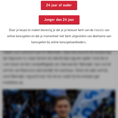
topscorerslijst van de Keuken Kampioen Divisie. Alleen FC
24 jaar of ouder
Emmen-spits Romano Postema staat nog boven hem, met
twee treffers meer.
Jonger dan 24 jaar
08-04-2026 14:00 door
Julian Heijtbrink
Door je keuze te maken bevestig je dat je je bewust bent van de risico’s van
De winterse transferperiode zorgde in Doetinchem voor het nodige
online kansspelen en dat je momenteel niet bent uitgesloten van deelname aan
doelpuntenverlies. Spits Bouke Boersma, die op dat moment al twaalf keer
kansspelen bij online kansspelaanbieders.
had gescoord in de Keuken Kampioen Divisie, werd voor iets meer dan een
miljoen euro verkocht aan KV Mechelen. Daarmee leverde De Graafschap
zijn topscorer in, maar binnen de selectie liep nog een speler rond die al
ruim boven de tien competitiegoals zat. Aanvoerder Niemeijer nam na het
vertrek van Boersma nadrukkelijk het voortouw. Sinds de spits vertrok,
vond Niemeijer nog acht keer het net en vulde hij het ontstane gat
moeiteloos op.