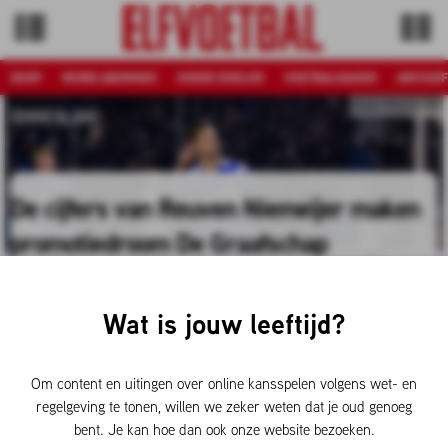
SHOP
WORD ABONNEE
GOEDE DOELEN
VOETBALDAGEN
ARCHIEF
Foto: Pro Shots
BINNENLAND
De cijfers van Reuven Niemeijer maken
promotiedroom De Graafschap
springlevend
Wat is jouw leeftijd?
Reuven Niemeijer beleeft bij De Graafschap het meest
productieve seizoen uit zijn carrière. De 31-jarige
aanvallende middenvelder heeft inmiddels de grens van
Om content en uitingen over online kansspelen volgens wet- en
twintig competitiedoelpunten doorbroken. Dankzij zijn
regelgeving te tonen, willen we zeker weten dat je oud genoeg
hattrick tegen Jong AZ van afgelopen weekend is
bent. Je kan hoe dan ook onze website bezoeken.
Niemeijer opgeklommen naar de tweede plaats op de