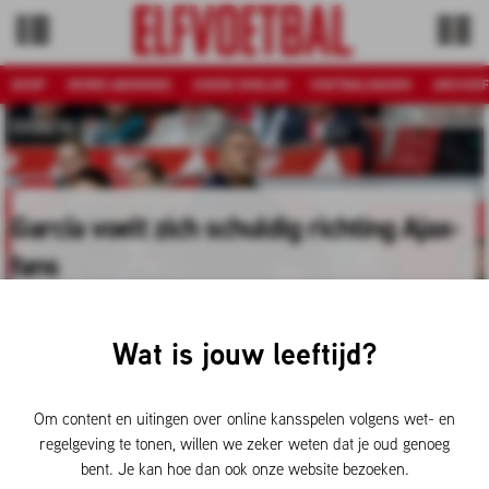
SHOP
WORD ABONNEE
GOEDE DOELEN
VOETBALDAGEN
ARCHIEF
Foto: Pro Shots
BINNENLAND
García voelt zich schuldig richting Ajax-
fans
Ajax beleefde zondag een teleurstellende laatste
thuiswedstrijd van dit seizoen. In de slotseconden ging FC
Wat is jouw leeftijd?
Utrecht er met de winst vandoor (1-2), waardoor de
Amsterdammers nu op de vijfde plek staan. Trainer Óscar
García baalde het meest van de gemiste kansen en de
Om content en uitingen over online kansspelen volgens wet- en
teleurstelling bij de supporters.
regelgeving te tonen, willen we zeker weten dat je oud genoeg
bent. Je kan hoe dan ook onze website bezoeken.
10-05-2026 19:51 door
Jesper Langbroek