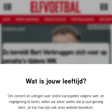
SHOP
WORD ABONNEE
GOEDE DOELEN
VOETBALDAGEN
ARCHIEF
Foto: Pro Shots
BINNENLAND
Zo bereidt Bart Verbruggen zich voor op
penalty’s tijdens WK
Bart Verbruggen is en blijft normaal gesproken de eerste
doelman van Oranje richting het WK. Tijdens zijn
Wat is jouw leeftijd?
voorbereiding op het toernooi speelt het scenario van een
penaltyreeks een grote rol. Hij vertelt dat er een doordacht
plan klaarligt.
Om content en uitingen over online kansspelen volgens wet- en
regelgeving te tonen, willen we zeker weten dat je oud genoeg
02-06-2026 15:36 door
Jesper Langbroek
bent. Je kan hoe dan ook onze website bezoeken.