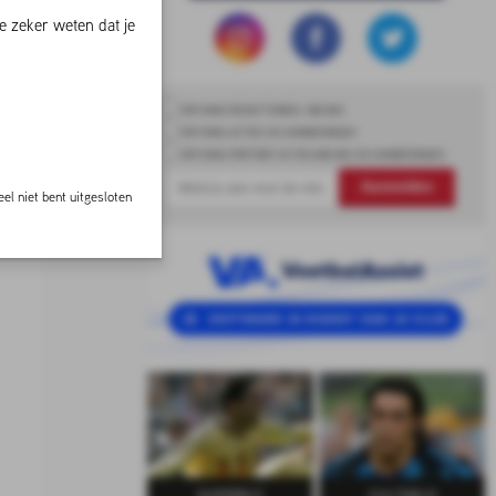
e zeker weten dat je
ONTVANG REDACTIONEEL NIEUWS
ONTVANG ACTIES EN AANBIEDINGEN
ONTVANG PARTNER ACTIES,NIEUWS EN AANBIEDINGEN
Aanmelden
el niet bent uitgesloten
SUPERELF
CULTHELD