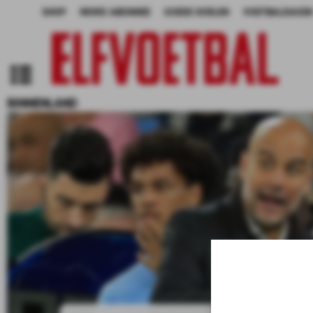
SHOP
WORD ABONNEE
GOEDE DOELEN
VOETBALDAGEN
BINNENLAND