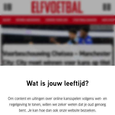
SHOP
WORD ABONNEE
GOEDE DOELEN
VOETBALDAGEN
ARCHIEF
Foto: Pro Shots
BUITENLAND
Voorbeschouwing Chelsea – Manchester
City: City moet winnen voor kans op titel
Komende zondagmiddag om 17.30 uur is Stamford Bridge
het theater voor een cruciale kraker in de top van de
Wat is jouw leeftijd?
Premier League. Het Chelsea van Liam Rosenior ontvangt
als nummer zes het Manchester City van Pep Guardiola,
wat tweede staat. Wat valt er van deze wedstrijd te
Om content en uitingen over online kansspelen volgens wet- en
verwachten?
regelgeving te tonen, willen we zeker weten dat je oud genoeg
bent. Je kan hoe dan ook onze website bezoeken.