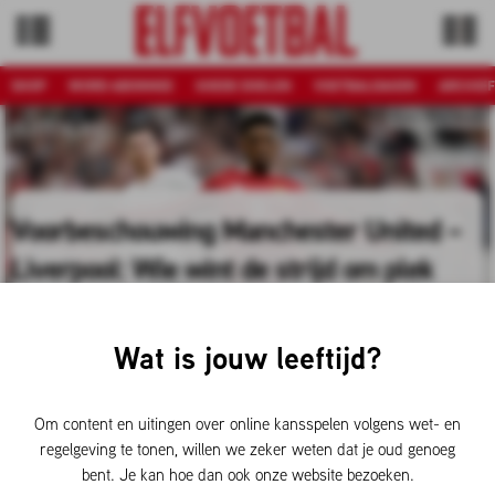
SHOP
WORD ABONNEE
GOEDE DOELEN
VOETBALDAGEN
ARCHIEF
Foto: Pro Shots
BUITENLAND
Voorbeschouwing Manchester United –
Liverpool: Wie wint de strijd om plek
drie?
Wat is jouw leeftijd?
De strijd om de Champions League-plekken is zo goed als
gespeeld in Engeland. Achter koplopers Arsenal en
Manchester City is de derde plaats het hoogst haalbare voor
Om content en uitingen over online kansspelen volgens wet- en
Manchester United en Liverpool. Beide ploegen treffen
regelgeving te tonen, willen we zeker weten dat je oud genoeg
elkaar zondagmiddag om 16.30 uur op Old Trafford voor de
bent. Je kan hoe dan ook onze website bezoeken.
218e editie van de North-West Derby. ELF Voetbal blikt