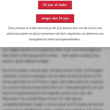
vooruit.
24 jaar of ouder
30-04-2026 12:00 door
Mick van Dijk
Jonger dan 24 jaar
VORM MANCHESTER UNITED
Door je keuze te maken bevestig je dat je je bewust bent van de risico’s van
The Red Devils
verkeren onder interim-trainer Michael Carrick in geweldige
online kansspelen en dat je momenteel niet bent uitgesloten van deelname aan
vorm. In de laatste dertien wedstrijden werden 29 punten gepakt, waardoor
kansspelen bij online kansspelaanbieders.
de ploeg is opgeklommen naar de derde plek. Champions League-deelname
voor volgend seizoen is al zo goed als zeker, maar voor het prestige zou
Manchester United graag derde worden – zeker gezien de ploeg vorig
seizoen nog als vijftiende eindigde.
Bruno Fernandes is dé sterspeler van Manchester United. De Portugese
spelmaker is extreem belangrijk voor het elftal; hij heeft dit seizoen al 114
kansen gecreëerd in de Premier League. Dat is bijna twee keer zoveel als
de nummer twee op de lijst, Declan Rice (61). Daarnaast gaat hij ruim aan
kop in het assistklassement met negentien assists, fors meer dan
Manchester City-sensatie Rayan Cherki (10). Met nog vier
competitiewedstrijden te gaan is de kans groot dat Fernandes het all-time
assistrecord in één Premier League-seizoen gaat verbreken. Dat staat nu