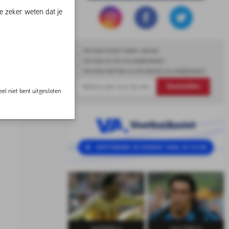
e zeker weten dat je
ONTVANG REDACTIONEEL NIEUWS
ONTVANG ACTIES EN AANBIEDINGEN
ONTVANG PARTNER ACTIES,NIEUWS EN AANBIEDINGEN
Aanmelden
el niet bent uitgesloten
SUPERELF
CULTHELD