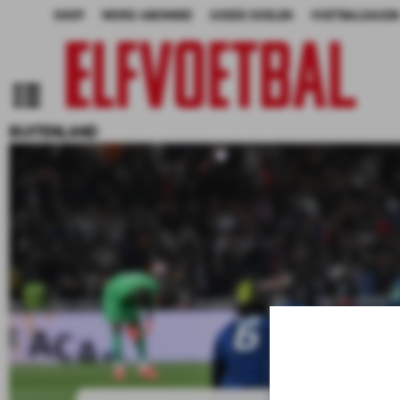
SHOP
WORD ABONNEE
GOEDE DOELEN
VOETBALDAGEN
BUITENLAND