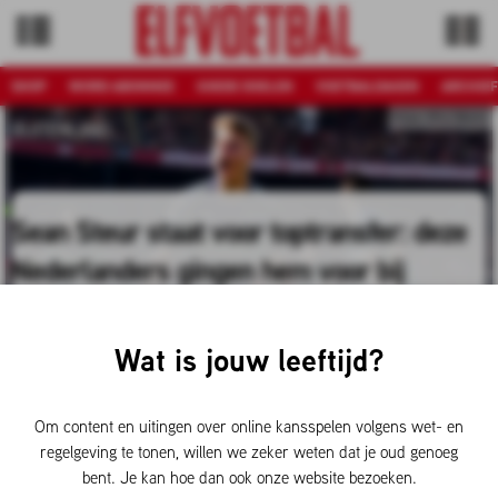
SHOP
WORD ABONNEE
GOEDE DOELEN
VOETBALDAGEN
ARCHIEF
Foto: Pro Shots
BUITENLAND
Sean Steur staat voor toptransfer: deze
Nederlanders gingen hem voor bij
Newcastle United
Wat is jouw leeftijd?
De 18-jarige Sean Steur staat aan de vooravond van een
verrassende transfer. Newcastle United heeft naar verluidt,
inclusief bonussen, zo’n 27 miljoen euro over voor de
Om content en uitingen over online kansspelen volgens wet- en
diensten van het Volendamse talent. Hij kan de volgende
regelgeving te tonen, willen we zeker weten dat je oud genoeg
Nederlander in dienst van Newcastle United worden, maar
bent. Je kan hoe dan ook onze website bezoeken.
welke spelers gingen hem al voor?