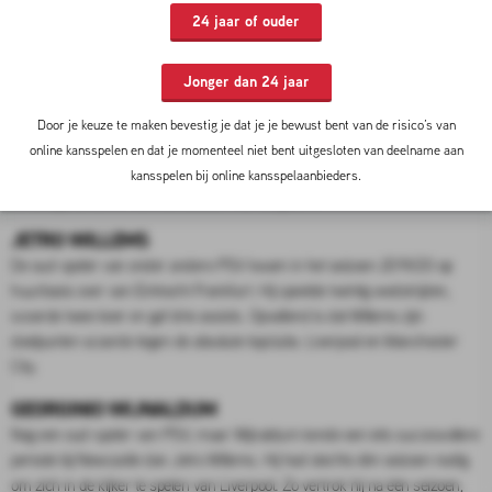
24 jaar of ouder
07-07-2026 15:00 door
Mick van Dijk
Jonger dan 24 jaar
SVEN BOTMAN
Dit is de enige Nederlander die op dit moment nog onder contract staat bij
Door je keuze te maken bevestig je dat je je bewust bent van de risico’s van
Newcastle United. Net als Steur komt Botman uit de jeugdopleiding van
online kansspelen en dat je momenteel niet bent uitgesloten van deelname aan
Ajax. Na een omweg via SC Heerenveen en LOSC Lille is hij in 2022
kansspelen bij online kansspelaanbieders.
terechtgekomen in het noordoosten van Engeland.
JETRO WILLEMS
De oud-speler van onder andere PSV kwam in het seizoen 2019/20 op
huurbasis over van Eintracht Frankfurt. Hij speelde twintig wedstrijden,
scoorde twee keer en gaf drie assists. Opvallend is dat Willems zijn
doelpunten scoorde tegen de absolute topclubs: Liverpool en Manchester
City.
GEORGINIO WIJNALDUM
Nog een oud-speler van PSV, maar Wijnaldum kende een iets succesvollere
periode bij Newcastle dan Jetro Willems. Hij had slechts één seizoen nodig
om zich in de kijker te spelen van Liverpool. Zo vertrok hij na één seizoen,