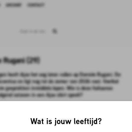
ARCHIEF
CONTACT
e Rugani (29)
gen heeft Ajax het oog laten vallen op Daniele Rugani. De
 Juventus en ligt nog tot de zomer van 2026 vast. Voetbal
ste gesprekken inmiddels lopen. Wie is deze Italiaanse
olgend seizoen in een Ajax shirt speelt?
 stad ten westen van Florence. Hij begon al jong met voetballen en bleek talent
Wat is jouw leeftijd?
 jaar oud was en doorliep daar het grootste deel van zijn opleiding. Na twaalf
aste Rugani op zijn achttiende naar Juventus op huurbasis. Hij speelde dat