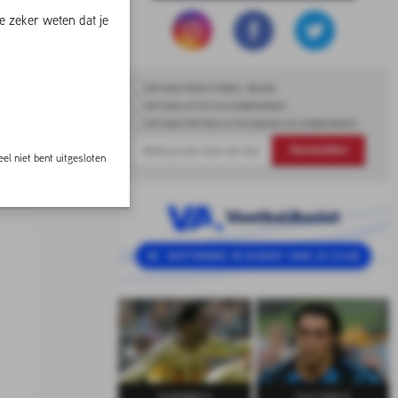
e zeker weten dat je
ONTVANG REDACTIONEEL NIEUWS
ONTVANG ACTIES EN AANBIEDINGEN
ONTVANG PARTNER ACTIES,NIEUWS EN AANBIEDINGEN
Aanmelden
el niet bent uitgesloten
SUPERELF
CULTHELD