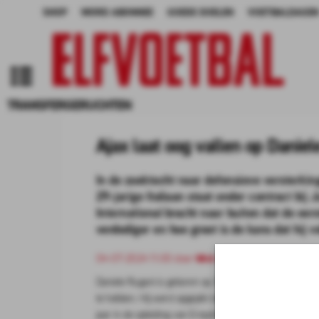
SHOP
WORD ABONNEE
GOEDE DOELEN
VOETBALDAGEN
TRANSFERGERUCHTEN
Ajax laat oog vallen op Daniel
In de zoektocht naar defensieve versterkin
29-jarige Italiaan staat onder contract bij
International bracht naar buiten dat de eer
verdediger en hoe groot is de kans dat hij v
04-07-2024 11:00 door
Mick van Dijk
Daniele Rugani is geboren op 29 april 1994 in Lucca, een
te hebben. Hij werd opgepikt door Empoli toen hij pas zes
jaar in de opleiding van Empoli te hebben gespeeld verk