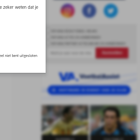
e zeker weten dat je
ONTVANG REDACTIONEEL NIEUWS
ONTVANG ACTIES EN AANBIEDINGEN
ONTVANG PARTNER ACTIES,NIEUWS EN AANBIEDINGEN
Aanmelden
el niet bent uitgesloten
SUPERELF
CULTHELD