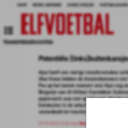
SHOP
WORD ABONNEE
GOEDE DOELEN
VOETBALDAGEN
TRANSFERGERUCHTEN
Potentiële (links)buitenkansje
Ajax heeft een roerige transferwindow acht
Alex Kroes hebben de Amsterdammers niet 
Pas op het laatste moment wist Ajax nog e
Bergwijn aan Al-Ittihad. Kamaldeen Sulem
papierwerk was niet op tijd rond. Hierdoor 
linksbuiten in de selectie. Mocht Ajax zich 
veroordeeld tot transfervrije spelers. We zet
07-09-2024 12:00 door
Mick van Dijk