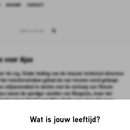
ARCHIEF
CONTACT
s voor Ajax
er de rug. Onder leiding van de nieuwe technisch directeur
het transferwindow gehad als van tevoren werd gehoopt.
en miljoenendeal te sluiten met de verkoop van Steven
ana moest de opvolger worden van Bergwijn, maar het
heeft trainer Farioli met Mika Godts nog maar één pure
dit kalenderjaar nog willen versterken op deze positie is het
ten een aantal opties op een rij.
Wat is jouw leeftijd?