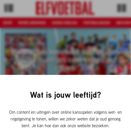
SHOP
WORD ABONNEE
GOEDE DOELEN
VOETBALDAGEN
ARCHIEF
ELF VOETBAL NATIONALE VOETBALGIDS
2026/27 IS UIT! ZES COMPETITIES, 102
CLUBS!
Wat is jouw leeftijd?
Om content en uitingen over online kansspelen volgens wet- en
regelgeving te tonen, willen we zeker weten dat je oud genoeg
bent. Je kan hoe dan ook onze website bezoeken.