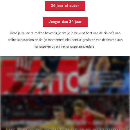
24 jaar of ouder
ELF VOETBAL NR 7: LIONEL
VOORBESCHOUWING: PARIS SAINT-
MESSI, MICHAEL OLISE,
GERMAIN – ASTON VILLA: WIE PAKT DE UEFA
JORDI CRUIJFF, PEPIJN
SUPER CUP?
LIJNDERS EN FC BARCELONA
Jonger dan 24 jaar
Door je keuze te maken bevestig je dat je je bewust bent van de risico’s van
online kansspelen en dat je momenteel niet bent uitgesloten van deelname aan
kansspelen bij online kansspelaanbieders.
SAMENVATTING: AJAX –
VOORBESCHOUWING: NEC – OLYMPIAKOS:
SHELBOURNE FC:
GAAN DE NIJMEGENAREN NAAR DE
AMSTERDAMMERS DOEN
VOLGENDE RONDE?
GOEDE ZAKEN IN EIGEN HUIS
SAMENVATTING: FC TWENTE – DAC 1904: