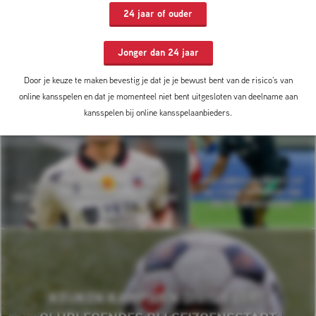
24 jaar of ouder
ELF VOETBAL NR 7: LIONEL
MESSI, MICHAEL OLISE,
IS SHAQUEEL VAN PERSIE KLAAR VOOR EEN
JORDI CRUIJFF, PEPIJN
BASISPLAATS BIJ FEYENOORD?
LIJNDERS EN FC BARCELONA
Jonger dan 24 jaar
Door je keuze te maken bevestig je dat je je bewust bent van de risico’s van
online kansspelen en dat je momenteel niet bent uitgesloten van deelname aan
kansspelen bij online kansspelaanbieders.
NOÉ LEBRETON OOGST LOF
GYAN DE REGT BLINKT UIT TIJDENS
NA STERK OPTREDEN VAN
PERFECTE VOORBEREIDING VAN EXCELSIOR
NEC IN GRIEKENLAND
KEUKEN KAMPIOEN DIVISIE EERT