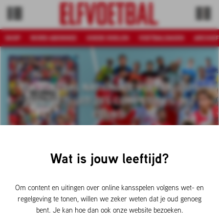
SHOP
WORD ABONNEE
GOEDE DOELEN
VOETBALDAGEN
ARCHIEF
ELF VOETBAL NATIONALE VOETBALGIDS
2026/27 IS UIT! ZES COMPETITIES, 102
CLUBS!
Wat is jouw leeftijd?
Om content en uitingen over online kansspelen volgens wet- en
regelgeving te tonen, willen we zeker weten dat je oud genoeg
bent. Je kan hoe dan ook onze website bezoeken.